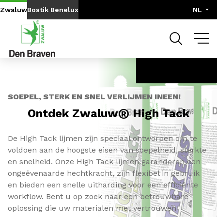
Go to content
Go to navigation
Zwaluw
Bostik Benelux
NL
DELEN
SOEPEL, STERK EN SNEL VERLIJMEN INEEN!
®
Ontdek
Zwaluw
High Tack
De High Tack lijmen zijn speciaal ontworpen om te
voldoen aan de hoogste eisen van soepelheid, sterkte
en snelheid. Onze High Tack lijmen garanderen een
ongeëvenaarde hechtkracht, zijn flexibel in gebruik
en bieden een snelle uitharding voor een efficiënte
workflow. Bent u op zoek naar een betrouwbare
oplossing die uw materialen met vertrouwen