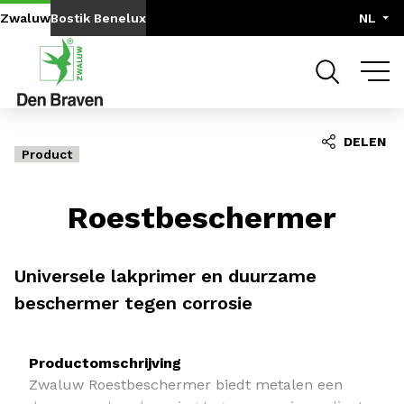
Go to content
Go to navigation
Zwaluw
Bostik Benelux
NL
DELEN
Product
Roestbeschermer
Universele lakprimer en duurzame
beschermer tegen corrosie
Productomschrijving
Zwaluw Roestbeschermer biedt metalen een