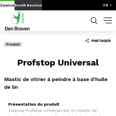
Aller au contenu
Aller au menu
Zwaluw
Bostik Benelux
FR
PARTAGER
Produit
Profstop Universal
Mastic de vitrier à peindre à base d’huile
de lin
Présentation du produit
Zwaluw Profstop Universal est un mastic de